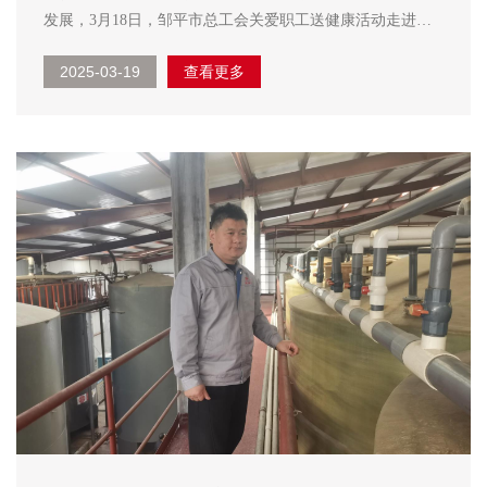
发展，3月18日，邹平市总工会关爱职工送健康活动走进山
东三星集团，组织开展了多项专业、优质、贴心的健康关怀
2025-03-19
查看更多
服务。集团人力资源部负责人孙德栋及集团各单位30余人参
加活动。 活动现场，心理健康咨询专家通过知识...