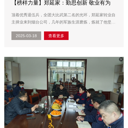
【榜样力量】郑延家：勤思创新 敬业有为
顶着优秀退伍兵，全团大比武第二名的光环，郑延家转业自
主择业来到烟台公司，几年的军族生涯磨炼，炼就了他坚韧
不拨的品质和高度的纪律性、责任感。 一晃近二十年过
2025-03-18
查看更多
去，自基层员工干起，从车间班长、课长再到生产经理，他
一步一个脚印，实现自身价值，在努力进取中与公司一起成
长，多...