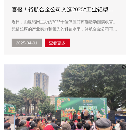
喜报！裕航合金公司入选2025“工业铝型
材”十佳供应商
近日，由世铝网主办的2025十佳供应商评选活动圆满收官。
凭借雄厚的产业实力和领先的科创水平，裕航合金公司再次
入选“工业铝型材”十佳供应商。 据悉，本届评选覆盖铝行业
2025-04-01
查看更多
11大分类，吸引近500家企业广泛参与，根据十佳供应商评
审规则及标准，对自主申报、行...