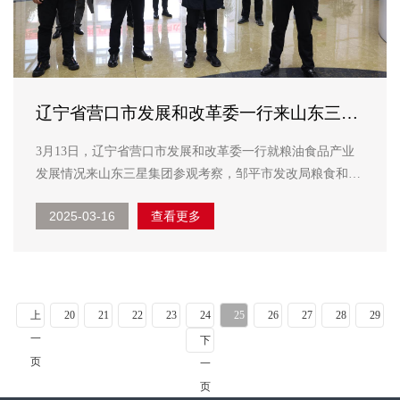
辽宁省营口市发展和改革委一行来山东三星
集团参观考察
3月13日，辽宁省营口市发展和改革委一行就粮油食品产业
发展情况来山东三星集团参观考察，邹平市发改局粮食和物
资储备股股长陈文吉，韩店镇副镇长耿涛陪同活动，山东三
2025-03-16
查看更多
星集团副总经理韩延庭接待考察领导一行。 在长寿花食品
绿色生产基地，考察领导实地参观了...
上
20
21
22
23
24
25
26
27
28
29
一
下
页
一
页