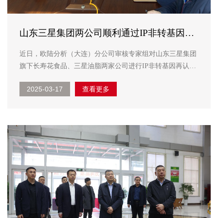
山东三星集团两公司顺利通过IP非转基因再
认证审核
近日，欧陆分析（大连）分公司审核专家组对山东三星集团
旗下长寿花食品、三星油脂两家公司进行IP非转基因再认证
审核。公司生产、市场、质检等各部门负责人及体系审核相
2025-03-17
查看更多
关工作人员参加审核。 首次会议中，专家组就本次审核的
范围、目的及审核依据与相关人员...