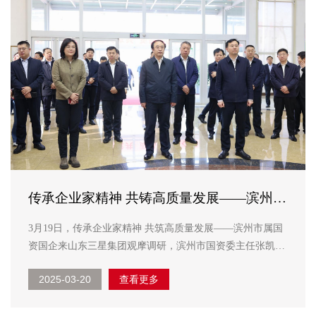
传承企业家精神 共铸高质量发展——滨州市
属国资国企来山东三星集团观摩调研
3月19日，传承企业家精神 共筑高质量发展——滨州市属国
资国企来山东三星集团观摩调研，滨州市国资委主任张凯，
邹平市委副书记、代市长孙东平，邹平市人大常委会党组书
2025-03-20
查看更多
记、主任乔铭，韩店镇党委书记康与泉参加活动，山东三星
集团董事长、总裁王亚群接待调研领导一行。 在...