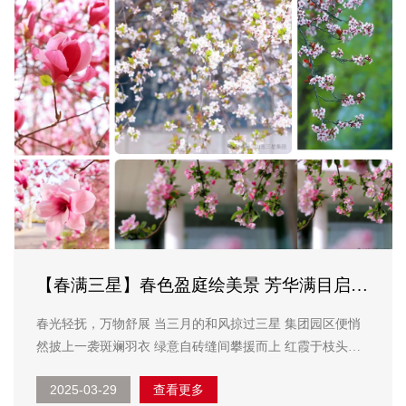
【春满三星】春色盈庭绘美景 芳华满目启新
程
春光轻抚，万物舒展 当三月的和风掠过三星 集团园区便悄
然披上一袭斑斓羽衣 绿意自砖缝间攀援而上 红霞于枝头翩
然起舞 一帧帧，一幕幕 皆是春神的妙笔丹青 园区外 紫荆叠
2025-03-29
查看更多
影，红绡绕树 簇簇绛紫缀满枝干 如蝶翼般轻盈舒...