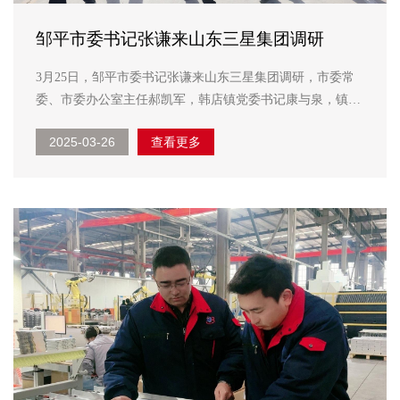
邹平市委书记张谦来山东三星集团调研
3月25日，邹平市委书记张谦来山东三星集团调研，市委常
委、市委办公室主任郝凯军，韩店镇党委书记康与泉，镇党
委副书记、镇长刘慎鹏参加调研，山东三星集团党总支书记
2025-03-26
查看更多
王明峰，长寿花食品董事长、总经理王明星接待调研领导一
行。 在国家高新技术甘油二酯油生产基地，张谦实...