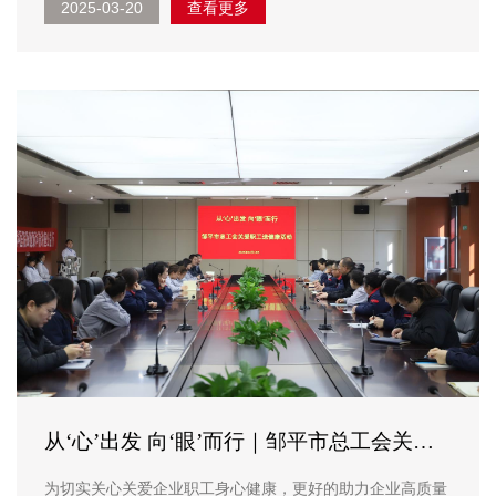
2025-03-20
查看更多
邹平市发展和改革局党组书记、局长王理科陪同活动，山东
三星集团董事长、总裁王亚群接待考察组一行。 ...
从‘心’出发 向‘眼’而行｜邹平市总工会关爱
职工送健康活动走进山东
为切实关心关爱企业职工身心健康，更好的助力企业高质量