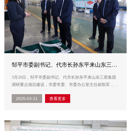
邹平市委副书记、代市长孙东平来山东三星
集团调研
3月20日，邹平市委副书记、代市长孙东平来山东三星集团
调研重点项目建设，市委常委、市委办公室主任郝凯军，市
政府办公室主任孟超，市发改局局长王理科，市工信局局长
2025-03-21
查看更多
刘海源，韩店镇党委副书记、镇长刘慎鹏参加调研。 在山
东三星集团董事长、总裁王亚群的陪同下，孙东平到...