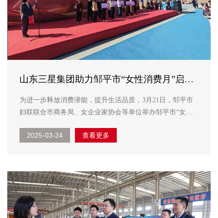
山东三星集团助力邹平市“女性消费月”启动
仪式暨“醒春派对·活力巾帼”女性风采展示活
为进一步释放消费潜能，提升生活品质，3月21日，邹平市
动
妇联联合市商务局、女企业家协会等单位举办邹平市“女性
消费月”启动仪式暨“醒春派对·活力巾帼”女性风采展示活
2025-03-24
查看更多
动。山东三星集团作为优秀妇联组织代表精彩助力活动。
启动仪式上，滨州市妇女儿童事业发展中心主任孔德芳为
山...