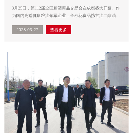
能健康饮食新未来
3月25日，第112届全国糖酒商品交易会在成都盛大开幕。作
为国内高端健康粮油领军企业，长寿花食品携甘油二酯油等
食用油及调味品、粮食产品全矩阵亮相，更以“轻负担，更
2025-03-27
查看更多
健康”的理念引发行业关注。 本届糖酒会，长寿花食品重点
展示了自主研发的新一代健康油—...