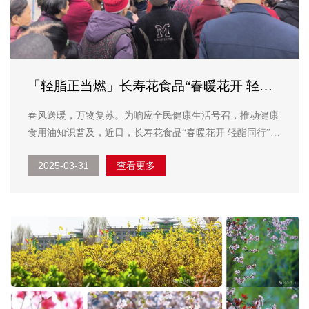
「轻脂正当燃」长寿花食品“春暖花开 轻酯
同行”全国活动开启健康新“食”代
春风送暖，万物复苏。为响应全民健康生活号召，推动健康
食用油知识普及，近日，长寿花食品“春暖花开 轻酯同行”主
题活动在全国各地靓丽上演。活动聚焦“甘油二酯”健康价
2025-03-31
查看更多
值，通过科普宣讲、互动体验等形式，吸引周边市民广泛参
与，树立起“惠民利民”行业新标杆。 助力健康...