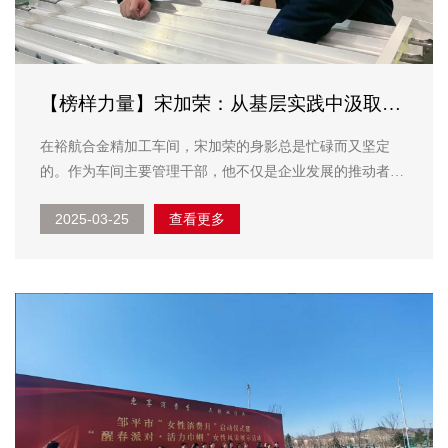
【榜样力量】宋加荣：从基层实践中汲取力
量 用奋斗书写精彩人生
在裕航合金精加工车间，宋加荣的身影总是忙碌而又坚定
的。作为车间主要管理干部，他不仅是企业发展的推动者，
更是团队中的精神支柱。自2005年加入山东三星集团，到如
2025-03-25
查看更多
今带领团队不断前行，宋加荣用二十年的时间，书写了一段
从基层工人到企业管理者的奋斗历程。 扎根...