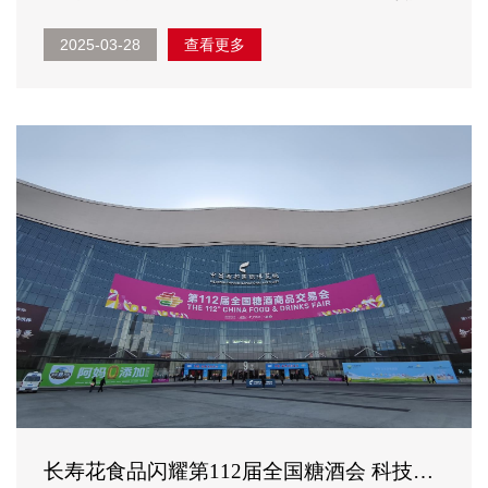
体系管理工作人员参加审核。 审核会议上，审核专家通过
2025-03-28
查看更多
全面了解公司能源管理体系文件，对能源管理目标指标方案
进行了细致的现场审核，并对生产关键工序、关键工序...
长寿花食品闪耀第112届全国糖酒会 科技赋