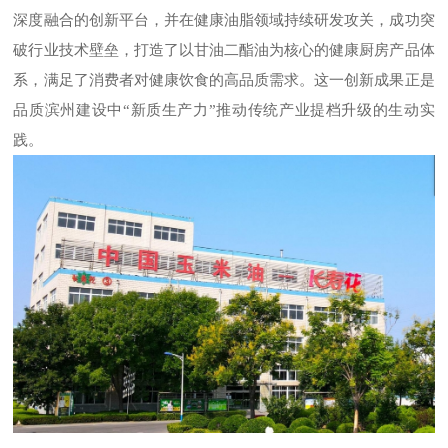
深度融合的创新平台，并在健康油脂领域持续研发攻关，成功突
破行业技术壁垒，打造了以甘油二酯油为核心的健康厨房产品体
系，满足了消费者对健康饮食的高品质需求。这一创新成果正是
品质滨州建设中
“新质生产力”推动传统产业提档升级的生动实
践。