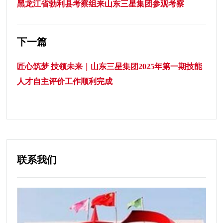
黑龙江省勃利县考察组来山东三星集团参观考察
下一篇
匠心筑梦 技领未来｜山东三星集团2025年第一期技能
人才自主评价工作顺利完成
联系我们