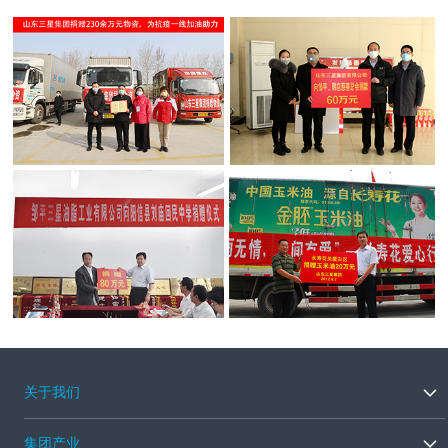
每年都积极参与“慈 心一日捐”活动，坚持走访慰问因病因急
致困的周边群众及职工，在企业内部形成了浓厚 的慈善氛
围。
企业有担当，员工有力量。在集团主动担当、温暖有爱的企
业氛围感召下，企业内部助人 为乐、敬业奉献、诚实守信、
孝老爱亲等正能量行为不断涌现，邹平市第6例、滨州市第
39例造血干细胞捐献者王学峰就是其中的优秀代表。
关于我们
集团产业