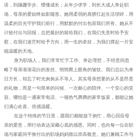
语，到蹒跚学步、懵懂成长；从年少求学，到长大成人奔赴职
场，母亲的爱始终如影随形。她用柔弱的肩膀扛起生活琐碎，用
温柔的目光守护我们前行，用默默的付出包容我们所有。她从不
计较付出与回报，总把最好的留给我们，在我们失意时给予安
慰，在我们迷茫时给予方向，用一生的牵挂，为我们撑起一片安
稳温暖的天地。
身为职场人，我们常常忙于工作、奔赴理想，不经意间忽
略了母亲渐渐花白的发丝、悄悄爬上眼角的皱纹。我们总以为来
日方长，却忘了时光匆匆从不等人。其实母亲想要的从不是昂贵
的礼物，而是一句简单的问候、一次耐心的陪伴、一个安心的笑
容。哪怕是一通家常电话、一顿热气腾腾的家常饭菜，都能让她
们满心欢喜、倍感温暖。
在这个特殊的节日里，愿我们都能放下匆忙，用心回应母
亲的爱意，用行动表达深藏心底的感恩。同时，也向每一位在职
场与家庭间平衡付出的职场妈妈致以崇高敬意。她们兼顾工作与